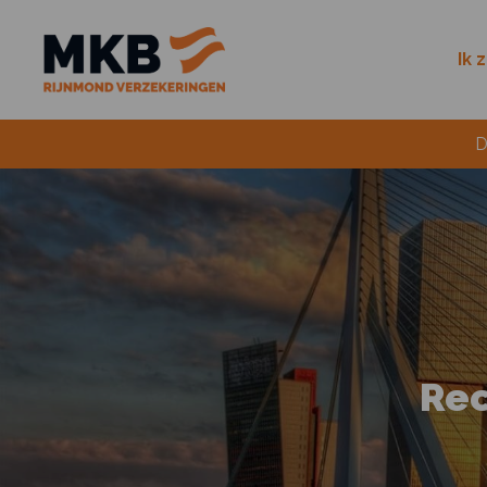
Ik 
D
Rec