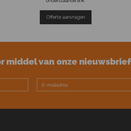
onderstaande link.
Offerte aanvragen
or middel van onze nieuwsbrief