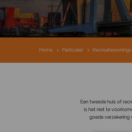
Home
>
Particulier
>
Recreatiewoningv
Een tweede huis of recr
is het niet te voorko
goede verzekering 