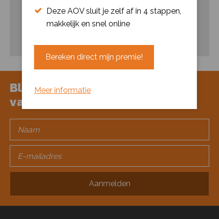
Deze AOV sluit je zelf af in 4 stappen,
Theo van Son
makkelijk en snel online
06 57 36 71 06
T.van.Son@verstegenpensioenadviseurs.nl
Bereken direct mijn premie!
Blijf op de hoogte door middel
Meer informatie
van onze nieuwsbrief