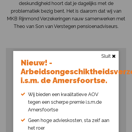
deskundigheid hoort dat je dagelijks met de
problematiek bezig bent. Het is daarom dat wij van
MKB Rijnmond Verzekeringen nauw samenwerken met
Theo van Son van Verstegen pensioenadviseurs.
Sluit
Nieuw! -
Arbeidsongeschiktheidsverz
i.s.m. de Amersfoortse.
Wij bieden een kwalitatieve AOV
tegen een scherpe premie i.s.m.de
Amersfoortse
Geen hoge advieskosten, sta zelf aan
het roer